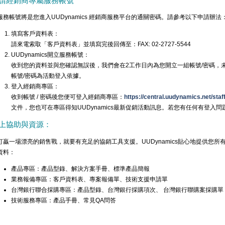
請經銷商專屬服務帳號
服務帳號將是您進入UUDynamics 經銷商服務平台的通關密碼。請參考以下申請辦法
填寫客戶資料表：
請來電索取「客戶資料表」並填寫完後回傳至：FAX: 02-2727-5544
UUDynamics開立服務帳號：
收到您的資料並與您確認無誤後，我們會在2工作日內為您開立一組帳號/密碼，未來U
帳號/密碼為活動登入依據。
登入經銷商專區：
收到帳號 / 密碼後您便可登入經銷商專區：
https://central.uudynamics.net/sta
文件，您也可在專區得知UUDynamics最新促銷活動訊息。若您有任何有登入
上協助與資源：
打贏一場漂亮的銷售戰，就要有充足的協銷工具支援。UUDynamics貼心地提供您
資料：
產品專區：產品型錄、解決方案手冊、標準產品簡報
業務報備專區：客戶資料表、專案報備單、技術支援申請單
台灣銀行聯合採購專區：產品型錄、台灣銀行採購項次、 台灣銀行聯購案採購單
技術服務專區：產品手冊、常見QA問答