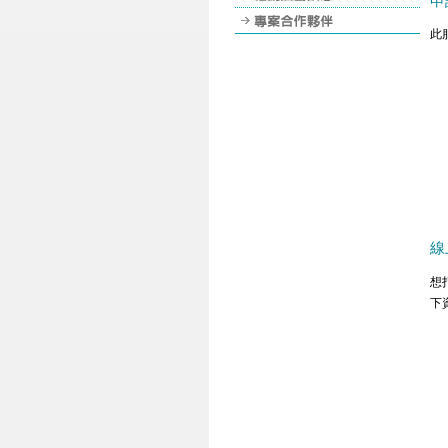
申
此
線
想
下