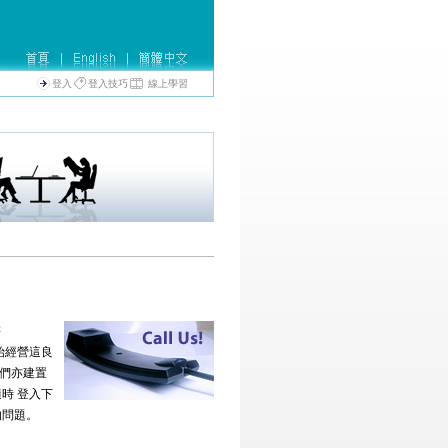
登入
登入技巧
線上學習
售
開始經營這良
我們亦建置
時 登入下
的問題。