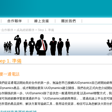
合作夥伴 > 成為經銷夥伴 > Step 1. 準備
tep 1. 準備
要一通電話
我們從這通電話開始美好合作的第一步。無論您早已接觸UUDynamics並已經開始銷
UDynamics產品，或才剛開始要與 UUDynamics建立關係，我們在此正式向您介紹
合作關係的第一步。UUDynamics除了提供您一般通用性的電 話及email聯繫方式，
個可與經銷夥伴緊密溝通的平台「UUDynamics經銷商專區」，透過此線上平台您可隨
您所需的產品資料、解決方案等協銷工具，善用這些資源，相信可以為您解決大部分